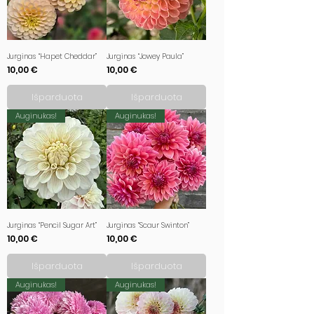
Jurginas “Hapet Cheddar”
Jurginas “Jowey Paula”
Kaina
Kaina
10,00 €
10,00 €
Išparduota
Išparduota
Auginukas!
Auginukas!
Jurginas “Pencil Sugar Art”
Jurginas “Scaur Swinton”
Kaina
Kaina
10,00 €
10,00 €
Išparduota
Išparduota
Auginukas!
Auginukas!