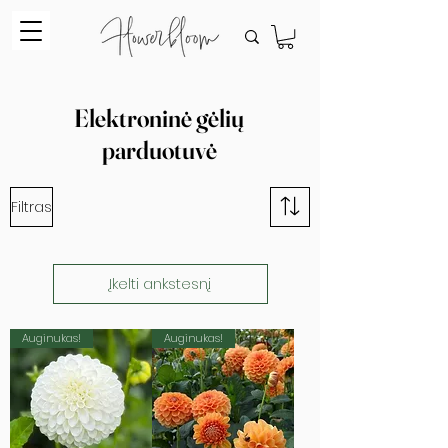
Elektroninė gėlių
parduotuvė
Filtras
Įkelti ankstesnį
Auginukas!
Auginukas!