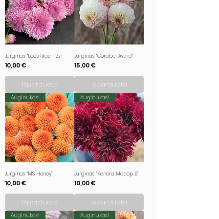
Jurginas “Lee’s lilac fizz”
Jurginas “Corabel Astrid”
Kaina
Kaina
10,00 €
15,00 €
Išparduota
Išparduota
Auginukas!
Auginukas!
Jurginas “MS Honey”
Jurginas “Kenora Macop B”
Kaina
Kaina
10,00 €
10,00 €
Išparduota
Išparduota
Auginukas!
Auginukas!