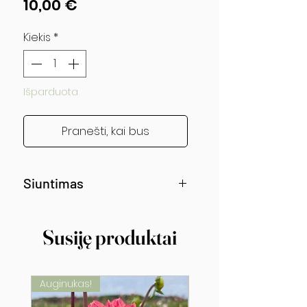
Price
10,00 €
Kiekis
*
Išparduota
Pranešti, kai bus
Siuntimas
Siunčiama nuo gegužės vidurio!
Susiję produktai
Auginukas!
Auginukas!