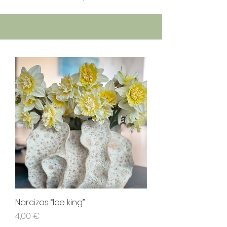
Narcizas “Ice king”
Kaina
4,00 €