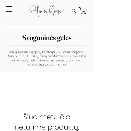
Svogūninės gėlės
Ryškių svogūninių gėlių kolekcija jūsų sodui pagyvinti!
Nuo narcizų iki kalijų, mūsų asortimente rasite aukštos
kokybės svogūnėlius kiekvienam sezonui, kurių žiedai
papuoš jūsų sodą ar namus!
Šiuo metu čia
neturime produktų.