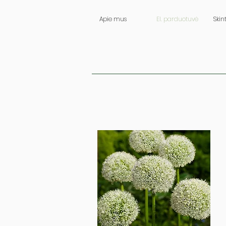
Apie mus
El. parduotuvė
Skin