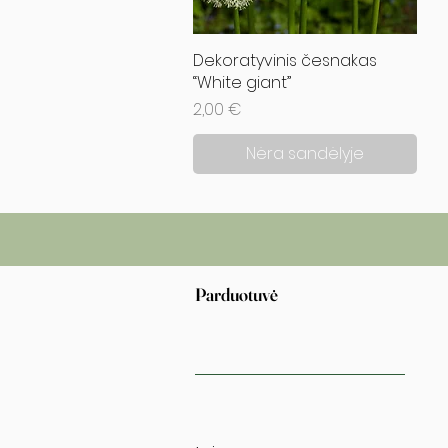
Dekoratyvinis česnakas
Greita peržiūra
“White giant”
Kaina
2,00 €
Nėra sandėlyje
Parduotuvė