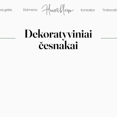
tos gėlės
Didmena
Kontaktai
Tinklarašt
Dekoratyviniai
česnakai