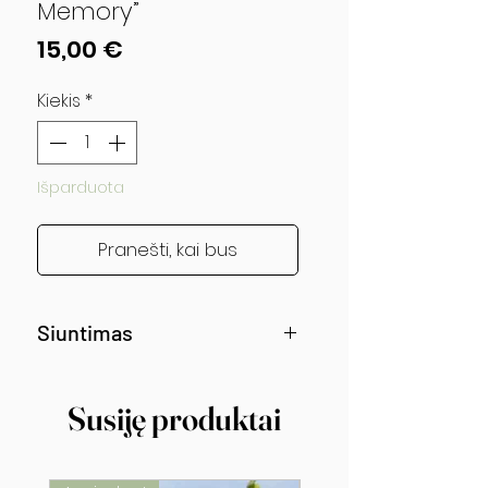
Memory”
Price
15,00 €
Kiekis
*
Išparduota
Pranešti, kai bus
Siuntimas
Siunčiama nuo gegužės vidurio!
Susiję produktai