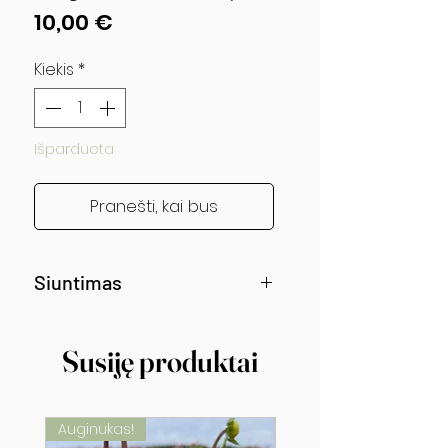
Price
10,00 €
Kiekis
*
Išparduota
Pranešti, kai bus
Siuntimas
Siunčiama nuo gegužės vidurio!
Susiję produktai
Auginukas!
Auginukas!