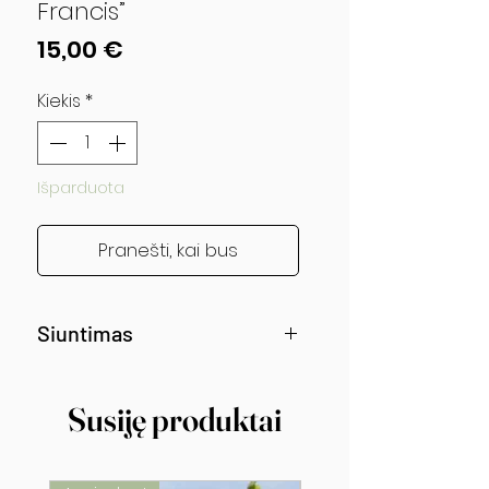
Francis”
Price
15,00 €
Kiekis
*
Išparduota
Pranešti, kai bus
Siuntimas
Siunčiama nuo gegužės vidurio!
Susiję produktai