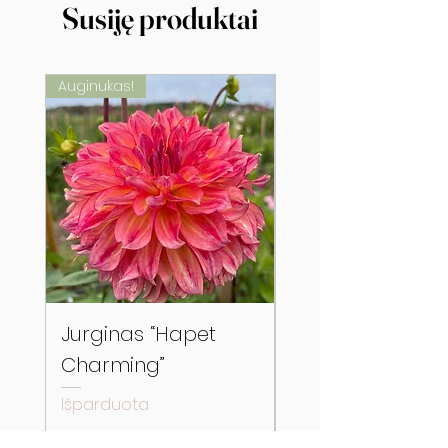
Susiję produktai
Auginukas!
Auginukas!
Jurginas “Hapet
Jurginas “River’s
Charming”
Cherry Bomb”
Išparduota
Išparduota