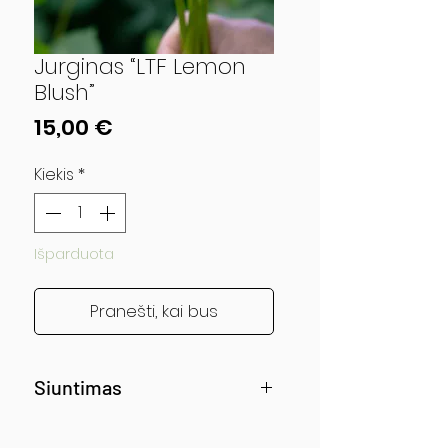
Jurginas “LTF Lemon
Blush”
Price
15,00 €
Kiekis
*
Išparduota
Pranešti, kai bus
Siuntimas
Siunčiama nuo gegužės vidurio!