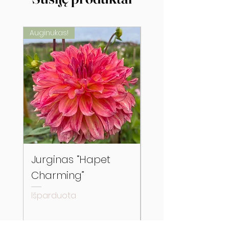
Auginukas!
Auginukas!
Jurginas “Hapet
Jurginas “River’s
Charming”
Cherry Bomb”
Išparduota
Išparduota