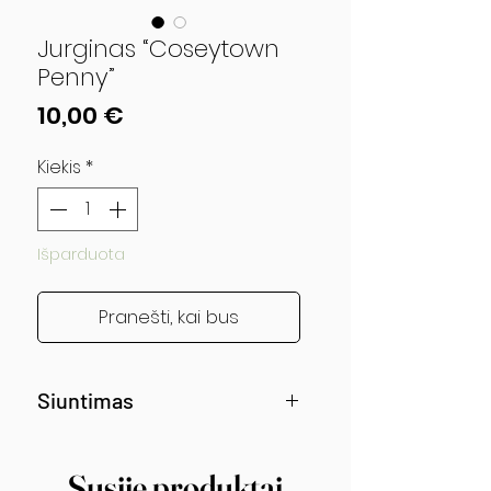
Jurginas “Coseytown
Penny”
Price
10,00 €
Kiekis
*
Išparduota
Pranešti, kai bus
Siuntimas
Siunčiama nuo gegužės vidurio!
Susiję produktai