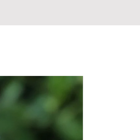
DOVANŲ KUPONAI
Auginukas!