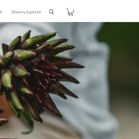
is
Dovanų kuponai