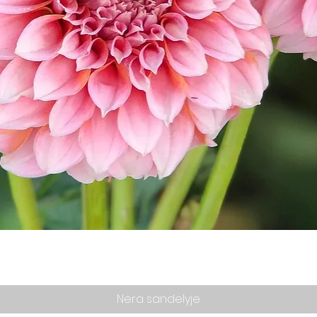
Greita peržiūra
Nėra sandėlyje