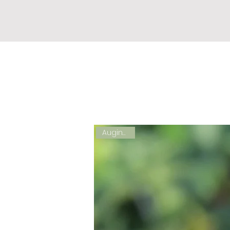
APIE MUS
Auginukas!