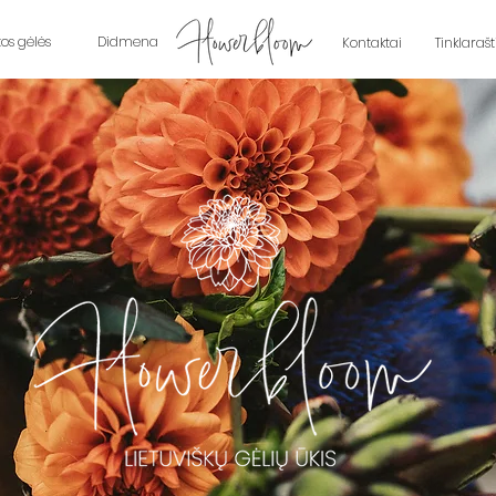
tos gėlės
Didmena
Kontaktai
Tinklarašt