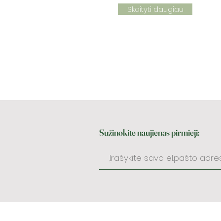
Skaityti daugiau
Sužinokite naujienas pirmieji: