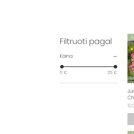
Filtruoti pagal
Kaina
0 €
25 €
Ju
Ch
Ka
10