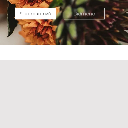
Didmena
El. parduotuvė