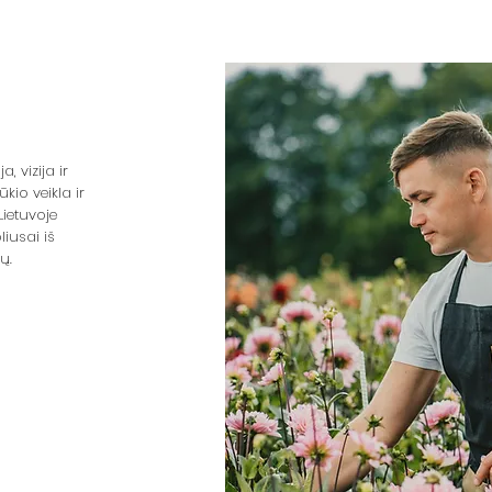
, vizija ir
kio veikla ir
Lietuvoje
liusai iš
ų.