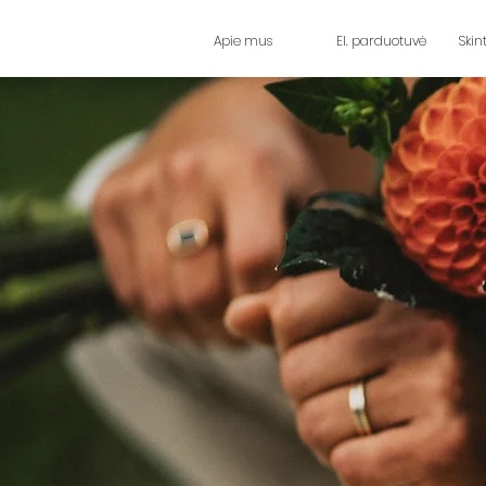
Apie mus
El. parduotuvė
Skin