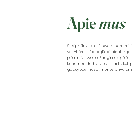
Apie
mus
Susipažinkite su Flowerbloom misija
vertybėmis. Ekologiškai atsakinga ū
plėtra, Lietuvoje užaugintos gėlės, 
kuriamos darbo vietos, tai tik keli p
gausybės mūsų įmonės privalum